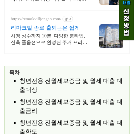
세요! 내 조건으로 가능한 자금! 지금
미리 확인하시고 준비하셔야지 받을
수 있습니다!
https://remarkvilljongno.com/
광고
리마크빌 종로 출퇴근은 짧게
시청 성수까지 10분, 다양한 룸타입,
신축 풀옵션으로 완성된 주거 프리미
엄
목차
청년전용 전월세보증금 및 월세 대출 대
출대상
청년전용 전월세보증금 및 월세 대출 대
출금리
청년전용 전월세보증금 및 월세 대출 대
출한도